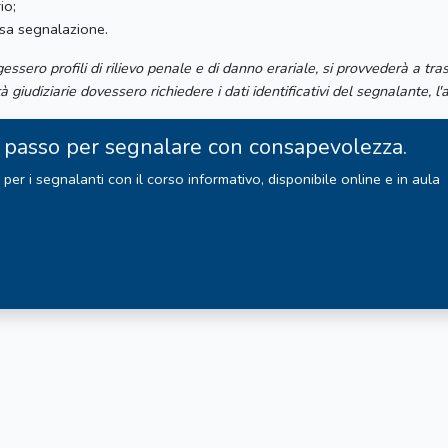
io;
ssa segnalazione.
ssero profili di rilievo penale e di danno erariale, si provvederà a tr
 giudiziarie dovessero richiedere i dati identificativi del segnalante, l'
imo passo per segnalare con consapevolezza.
per i segnalanti con il corso informativo, disponibile online e in aula